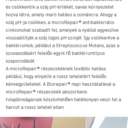
és csökkentik a száj pH-értékét, savas környezetet
hozva létre, amely maró hatású a zománcra. Ahogy a
száj pH-ja csökken, a microRepair® antibakteriális
cinkionokat szabadít fel, amelyek a nyállal egyesülve
visszaállítják a száj lúgos pH szinjét. Így csökkentve a
baktériumok, például a Streptococcus Mutans, azaz a
szuvasodásért felelős egyik fő baktériumtípus
szaporodását.
A microRepair® részecskéknek további hatása
például, hogy elnyelik a rossz leheletért felelős
kénvegyületeket. A Biorepair® napi használatával a
microRepair® részecskék abszorbens
tulajdonságainak köszönhetően hatékonyan veszi fel a
harcot a rossz lehelet ellen.