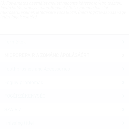
(3) Folyamatos használat mellett naponta kétszer. In vitro tesztek.
Javító hatás, amely a microRepair® által a zománc felszíni
mikrosérüléseinek lefedésére vonatkozik (nem fogszuvasodás vagy
letört fogak esetén).
Termékek
MICROREPAIR A ZOMÁNC ÁPOLÁSÁÉRT
Toothbrushes and Accessories
Fogíny problémák
FOGÉRZÉKENYSÉG
SZÁJVÍZ
[missing title]