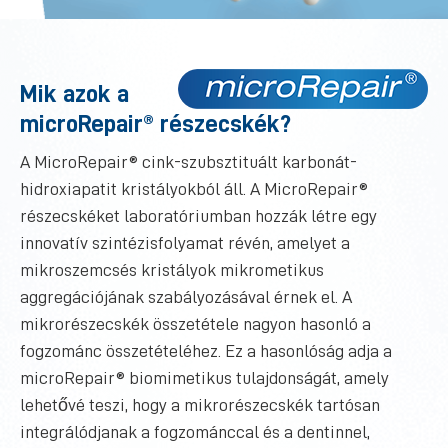
Mik azok a
microRepair® részecskék?
A MicroRepair® cink-szubsztituált karbonát-
hidroxiapatit kristályokból áll. A MicroRepair®
részecskéket laboratóriumban hozzák létre egy
innovatív szintézisfolyamat révén, amelyet a
mikroszemcsés kristályok mikrometikus
aggregációjának szabályozásával érnek el. A
mikrorészecskék összetétele nagyon hasonló a
fogzománc összetételéhez. Ez a hasonlóság adja a
microRepair® biomimetikus tulajdonságát, amely
lehetővé teszi, hogy a mikrorészecskék tartósan
integrálódjanak a fogzománccal és a dentinnel,