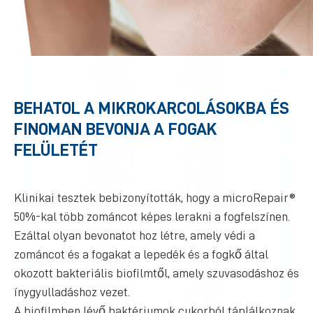
BEHATOL A MIKROKARCOLÁSOKBA ÉS
FINOMAN BEVONJA A FOGAK
FELÜLETÉT
Klinikai tesztek bebizonyították, hogy a microRepair®
50%-kal több zománcot képes lerakni a fogfelszínen.
Ezáltal olyan bevonatot hoz létre, amely védi a
zománcot és a fogakat a lepedék és a fogkő által
okozott bakteriális biofilmtől, amely szuvasodáshoz és
ínygyulladáshoz vezet.
A biofilmben lévő baktériumok cukorból táplálkoznak,