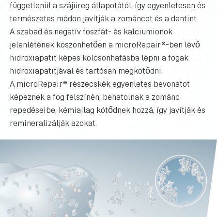
függetlenül a szájüreg állapotától, így egyenletesen és
természetes módon javítják a zománcot és a dentint.
A szabad és negatív foszfát- és kalciumionok
jelenlétének köszönhetően a microRepair®-ben lévő
hidroxiapatit képes kölcsönhatásba lépni a fogak
hidroxiapatitjával és tartósan megkötődni.
A microRepair® részecskék egyenletes bevonatot
képeznek a fog felszínén, behatolnak a zománc
repedéseibe, kémiailag kötődnek hozzá, így javítják és
remineralizálják azokat.