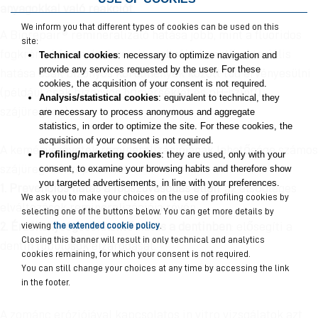
anyagokkal való reakciót.
We inform you that different types of cookies can be used on this
A Biorepair® remineralizáló hatása jobb, mint a fluoridos
site:
fogkrémeké, amelyek remineralizáló és antibakteriális
Technical cookies
: necessary to optimize navigation and
provide any services requested by the user. For these
hatása csak bizonyos körülmények között tud érvényesülni
cookies, the acquisition of your consent is not required.
(például csak bizonyos hőmérséklet és pH-szintű
Analysis/statistical cookies
: equivalent to technical, they
szájüregben).
are necessary to process anonymous and aggregate
statistics, in order to optimize the site. For these cookies, the
acquisition of your consent is not required.
A keményszövetek remineralizációjának lehetősége számos
Profiling/marketing cookies
: they are used, only with your
szájüregi kórképet érint:
consent, to examine your browsing habits and therefore show
you targeted advertisements, in line with your preferences.
1. Prevenciós hatás a fogszuvasodás ellen
: az elsődleges
We ask you to make your choices on the use of profiling cookies by
elváltozások remineralizációja révén.
selecting one of the buttons below. You can get more details by
2. Érzékenységcsökkentő hatás a dentinben
: elősegíti a
viewing
the extended cookie policy
.
Closing this banner will result in only technical and analytics
dentin tubulusok elzáródását.
cookies remaining, for which your consent is not required.
You can still change your choices at any time by accessing the link
in the footer.
A zománc eróziójával kapcsolatos in vitro vizsgálatok azt