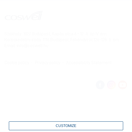
Székhely: 1027 Budapest, Kapás utca 6 – 12. A. ép IV. em.
Kereskedelmi iroda: 1116 Budapest, Fehérvári út 126-128. 6. em.
Email:
info@coswell.hu
Cookie policy
Privacy policy
Accessibility Statement
CUSTOMIZE