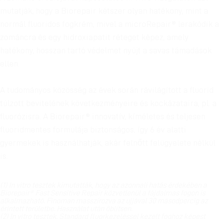
mutatják, hogy a Biorepair kétszer olyan hatékony, mint a
normál fluoridos fogkrém, mivel a microRepair® lerakódik a
zománcra és egy hidroxiapatit réteget képez, amely
hatékony, hosszan tartó védelmet nyújt a savas támadások
ellen.
A tudományos közösség az évek során rávilágított a fluorid
túlzott bevitelének következményeire és kockázataira, pl. a
fluorózisra. A Biorepair® innovatív, kíméletes és teljesen
fluoridmentes formulája biztonságos, így 6 év alatti
gyermekek is használhatják, akár felnőtt felügyelete nélkül
is.
(1) In vitro tesztek kimutatták, hogy az azonnali hatás érdekében a
Biorepair® Fast Sensitive Repair közvetlenül a fájdalmas fogon is
alkalmazható. Finoman masszírozva az ujjával 30 másodpercig az
érintett területbe. Használat után öblítsen.
(2) In vitro tesztek. Standard fluorkezeléssel kezelt foghoz képest