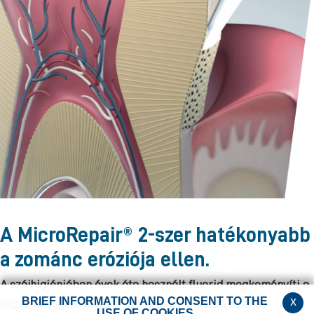
A MicroRepair® 2-szer hatékonyabb
a zománc eróziója ellen.
A szájhigiéniában évek óta használt fluorid megkeményíti a
x
BRIEF INFORMATION AND CONSENT TO THE
fogzománcot azáltal, hogy megakadályozza a savas
USE OF COOKIES